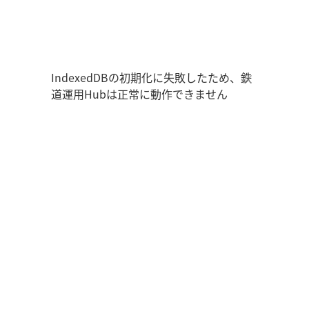
鉄道運用Hub
ユーザー情報
走行位置
時刻表
運用データ
編成表
運用表
ログアウト
IndexedDBの初期化に失敗したため、鉄
道運用Hubは正常に動作できません
管理画面を開く
ログイン
新規登録
オフラインモード
アプリの設定
鉄道運用Hub
について
お知らせ