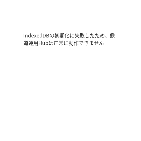
鉄道運用Hub
ユーザー情報
走行位置
時刻表
運用データ
編成表
運用表
ログアウト
IndexedDBの初期化に失敗したため、鉄
道運用Hubは正常に動作できません
管理画面を開く
ログイン
新規登録
オフラインモード
アプリの設定
鉄道運用Hub
について
お知らせ