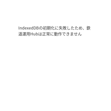
鉄道運用Hub
ユーザー情報
走行位置
時刻表
運用データ
編成表
運用表
ログアウト
IndexedDBの初期化に失敗したため、鉄
道運用Hubは正常に動作できません
管理画面を開く
ログイン
新規登録
オフラインモード
アプリの設定
鉄道運用Hub
について
お知らせ