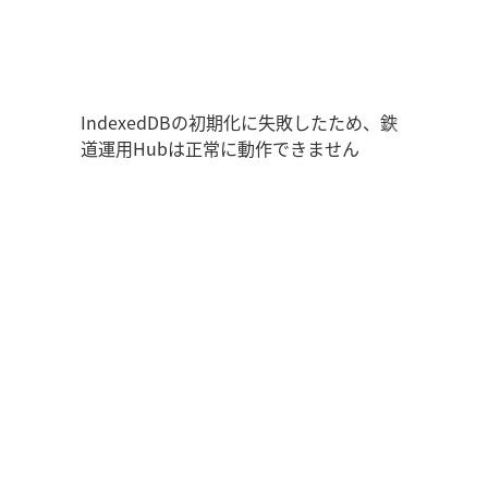
鉄道運用Hub
ユーザー情報
走行位置
時刻表
運用データ
編成表
運用表
ログアウト
IndexedDBの初期化に失敗したため、鉄
道運用Hubは正常に動作できません
管理画面を開く
ログイン
新規登録
オフラインモード
アプリの設定
鉄道運用Hub
について
お知らせ