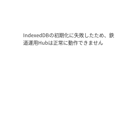
鉄道運用Hub
ユーザー情報
走行位置
時刻表
運用データ
編成表
運用表
ログアウト
IndexedDBの初期化に失敗したため、鉄
道運用Hubは正常に動作できません
管理画面を開く
ログイン
新規登録
オフラインモード
アプリの設定
鉄道運用Hub
について
お知らせ