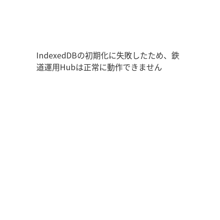
鉄道運用Hub
走行位置
時刻表
運用データ
編成表
運用表
IndexedDBの初期化に失敗したため、鉄
道運用Hubは正常に動作できません