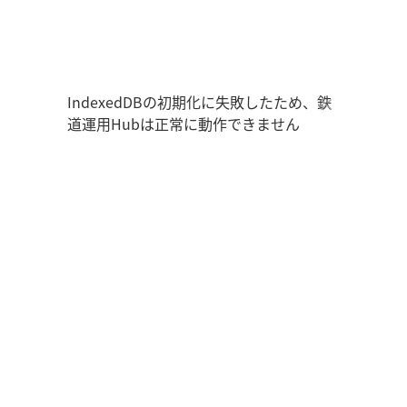
鉄道運用Hub
ユーザー情報
走行位置
時刻表
運用データ
編成表
運用表
ログアウト
IndexedDBの初期化に失敗したため、鉄
道運用Hubは正常に動作できません
管理画面を開く
ログイン
新規登録
オフラインモード
アプリの設定
鉄道運用Hub
について
お知らせ