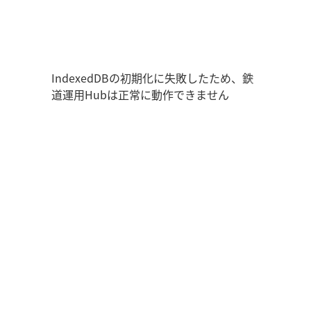
鉄道運用Hub
走行位置
時刻表
運用データ
編成表
運用表
IndexedDBの初期化に失敗したため、鉄
道運用Hubは正常に動作できません