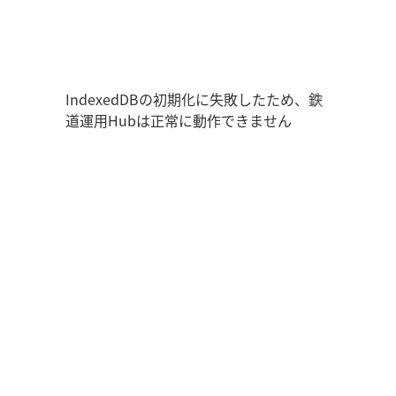
鉄道運用Hub
ユーザー情報
走行位置
時刻表
運用データ
編成表
運用表
ログアウト
IndexedDBの初期化に失敗したため、鉄
道運用Hubは正常に動作できません
管理画面を開く
ログイン
新規登録
オフラインモード
アプリの設定
鉄道運用Hub
について
お知らせ