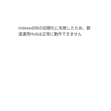
鉄道運用Hub
走行位置
時刻表
運用データ
編成表
運用表
IndexedDBの初期化に失敗したため、鉄
道運用Hubは正常に動作できません