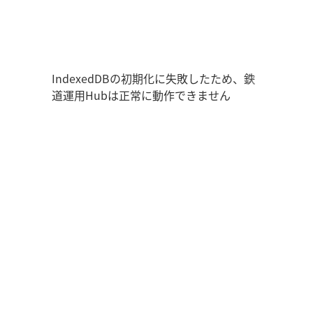
鉄道運用Hub
ユーザー情報
走行位置
時刻表
運用データ
編成表
運用表
ログアウト
IndexedDBの初期化に失敗したため、鉄
道運用Hubは正常に動作できません
管理画面を開く
ログイン
新規登録
オフラインモード
アプリの設定
鉄道運用Hub
について
お知らせ