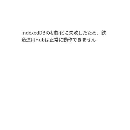
鉄道運用Hub
ユーザー情報
走行位置
時刻表
運用データ
編成表
運用表
ログアウト
IndexedDBの初期化に失敗したため、鉄
道運用Hubは正常に動作できません
管理画面を開く
ログイン
新規登録
オフラインモード
アプリの設定
鉄道運用Hub
について
お知らせ