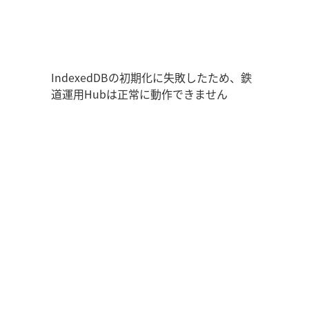
鉄道運用Hub
ユーザー情報
走行位置
時刻表
運用データ
編成表
運用表
ログアウト
IndexedDBの初期化に失敗したため、鉄
道運用Hubは正常に動作できません
管理画面を開く
ログイン
新規登録
オフラインモード
アプリの設定
鉄道運用Hub
について
お知らせ