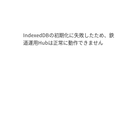
鉄道運用Hub
走行位置
時刻表
運用データ
編成表
運用表
IndexedDBの初期化に失敗したため、鉄
道運用Hubは正常に動作できません