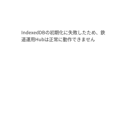
鉄道運用Hub
走行位置
時刻表
運用データ
編成表
運用表
IndexedDBの初期化に失敗したため、鉄
道運用Hubは正常に動作できません