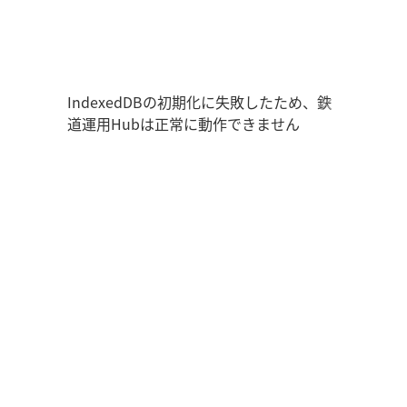
鉄道運用Hub
ユーザー情報
走行位置
時刻表
運用データ
編成表
運用表
ログアウト
IndexedDBの初期化に失敗したため、鉄
道運用Hubは正常に動作できません
管理画面を開く
ログイン
新規登録
オフラインモード
アプリの設定
鉄道運用Hub
について
お知らせ