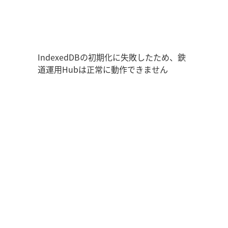
鉄道運用Hub
ユーザー情報
走行位置
時刻表
運用データ
編成表
運用表
ログアウト
IndexedDBの初期化に失敗したため、鉄
道運用Hubは正常に動作できません
管理画面を開く
ログイン
新規登録
オフラインモード
アプリの設定
鉄道運用Hub
について
お知らせ