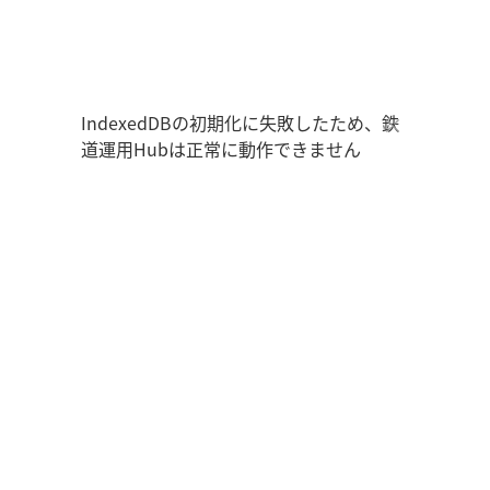
鉄道運用Hub
ユーザー情報
走行位置
時刻表
運用データ
編成表
運用表
ログアウト
IndexedDBの初期化に失敗したため、鉄
道運用Hubは正常に動作できません
管理画面を開く
ログイン
新規登録
オフラインモード
アプリの設定
鉄道運用Hub
について
お知らせ