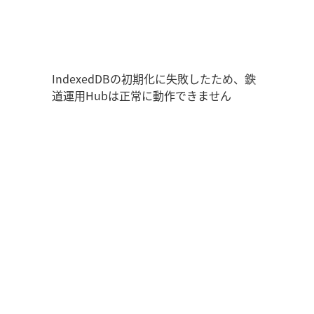
鉄道運用Hub
ユーザー情報
走行位置
時刻表
運用データ
編成表
運用表
ログアウト
IndexedDBの初期化に失敗したため、鉄
道運用Hubは正常に動作できません
管理画面を開く
ログイン
新規登録
オフラインモード
アプリの設定
鉄道運用Hub
について
お知らせ