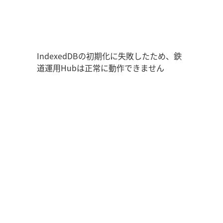
鉄道運用Hub
ユーザー情報
走行位置
時刻表
運用データ
編成表
運用表
ログアウト
IndexedDBの初期化に失敗したため、鉄
道運用Hubは正常に動作できません
管理画面を開く
ログイン
新規登録
オフラインモード
アプリの設定
鉄道運用Hub
について
お知らせ