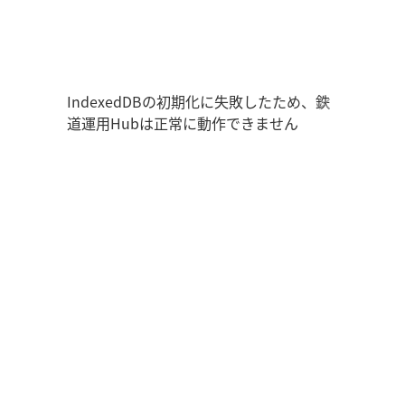
鉄道運用Hub
ユーザー情報
走行位置
時刻表
運用データ
編成表
運用表
ログアウト
IndexedDBの初期化に失敗したため、鉄
道運用Hubは正常に動作できません
管理画面を開く
ログイン
新規登録
オフラインモード
アプリの設定
鉄道運用Hub
について
お知らせ