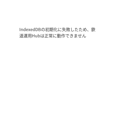
鉄道運用Hub
走行位置
時刻表
運用データ
編成表
運用表
IndexedDBの初期化に失敗したため、鉄
道運用Hubは正常に動作できません