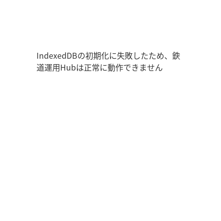
鉄道運用Hub
ユーザー情報
走行位置
時刻表
運用データ
編成表
運用表
ログアウト
IndexedDBの初期化に失敗したため、鉄
道運用Hubは正常に動作できません
管理画面を開く
ログイン
新規登録
オフラインモード
アプリの設定
鉄道運用Hub
について
お知らせ