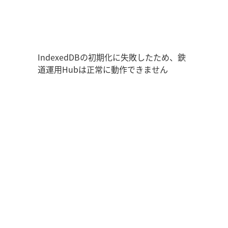
鉄道運用Hub
ユーザー情報
走行位置
時刻表
運用データ
編成表
運用表
ログアウト
IndexedDBの初期化に失敗したため、鉄
道運用Hubは正常に動作できません
管理画面を開く
ログイン
新規登録
オフラインモード
アプリの設定
鉄道運用Hub
について
お知らせ