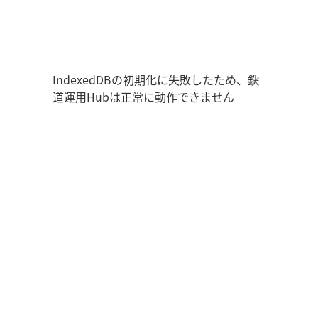
鉄道運用Hub
ユーザー情報
走行位置
時刻表
運用データ
編成表
運用表
ログアウト
IndexedDBの初期化に失敗したため、鉄
道運用Hubは正常に動作できません
管理画面を開く
ログイン
新規登録
オフラインモード
アプリの設定
鉄道運用Hub
について
お知らせ