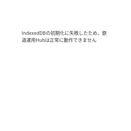
鉄道運用Hub
ユーザー情報
走行位置
時刻表
運用データ
編成表
運用表
ログアウト
IndexedDBの初期化に失敗したため、鉄
道運用Hubは正常に動作できません
管理画面を開く
ログイン
新規登録
オフラインモード
アプリの設定
鉄道運用Hub
について
お知らせ