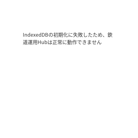
鉄道運用Hub
ユーザー情報
走行位置
時刻表
運用データ
編成表
運用表
ログアウト
IndexedDBの初期化に失敗したため、鉄
道運用Hubは正常に動作できません
管理画面を開く
ログイン
新規登録
オフラインモード
アプリの設定
鉄道運用Hub
について
お知らせ