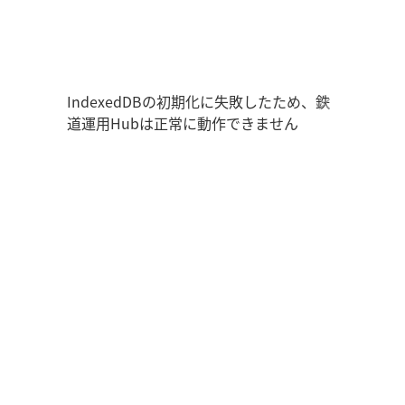
鉄道運用Hub
走行位置
時刻表
運用データ
編成表
運用表
IndexedDBの初期化に失敗したため、鉄
道運用Hubは正常に動作できません