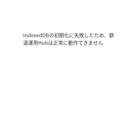
鉄道運用Hub
走行位置
時刻表
運用データ
編成表
運用表
IndexedDBの初期化に失敗したため、鉄
道運用Hubは正常に動作できません