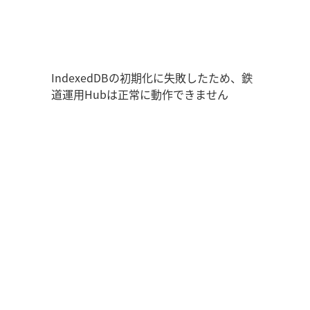
鉄道運用Hub
ユーザー情報
走行位置
時刻表
運用データ
編成表
運用表
ログアウト
IndexedDBの初期化に失敗したため、鉄
道運用Hubは正常に動作できません
管理画面を開く
ログイン
新規登録
オフラインモード
アプリの設定
鉄道運用Hub
について
お知らせ