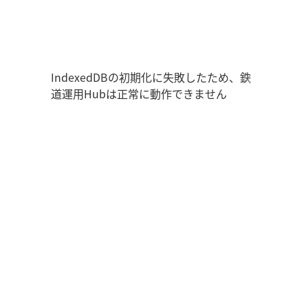
鉄道運用Hub
ユーザー情報
走行位置
時刻表
運用データ
編成表
運用表
ログアウト
IndexedDBの初期化に失敗したため、鉄
道運用Hubは正常に動作できません
管理画面を開く
ログイン
新規登録
オフラインモード
アプリの設定
鉄道運用Hub
について
お知らせ