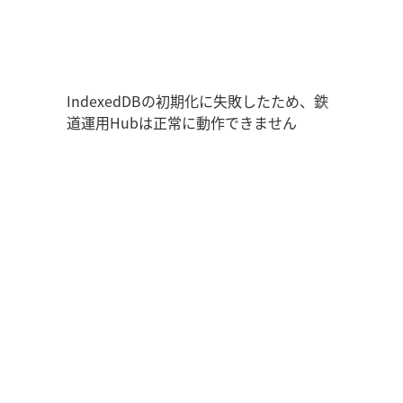
鉄道運用Hub
走行位置
時刻表
運用データ
編成表
運用表
IndexedDBの初期化に失敗したため、鉄
道運用Hubは正常に動作できません