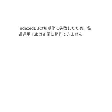
鉄道運用Hub
走行位置
時刻表
運用データ
編成表
運用表
IndexedDBの初期化に失敗したため、鉄
道運用Hubは正常に動作できません