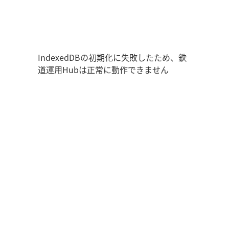
鉄道運用Hub
ユーザー情報
走行位置
時刻表
運用データ
編成表
運用表
ログアウト
IndexedDBの初期化に失敗したため、鉄
道運用Hubは正常に動作できません
管理画面を開く
ログイン
新規登録
オフラインモード
アプリの設定
鉄道運用Hub
について
お知らせ