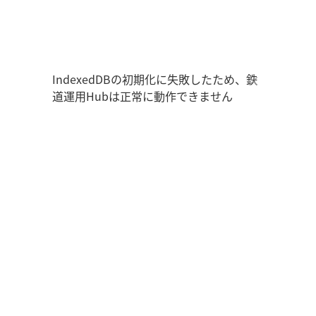
鉄道運用Hub
走行位置
時刻表
運用データ
編成表
運用表
IndexedDBの初期化に失敗したため、鉄
道運用Hubは正常に動作できません