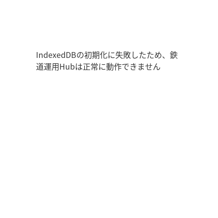
鉄道運用Hub
ユーザー情報
走行位置
時刻表
運用データ
編成表
運用表
ログアウト
IndexedDBの初期化に失敗したため、鉄
道運用Hubは正常に動作できません
管理画面を開く
ログイン
新規登録
オフラインモード
アプリの設定
鉄道運用Hub
について
お知らせ