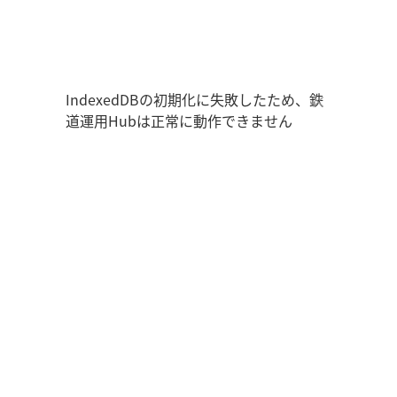
鉄道運用Hub
ユーザー情報
走行位置
時刻表
運用データ
編成表
運用表
ログアウト
IndexedDBの初期化に失敗したため、鉄
道運用Hubは正常に動作できません
管理画面を開く
ログイン
新規登録
オフラインモード
アプリの設定
鉄道運用Hub
について
お知らせ