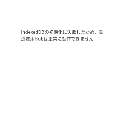
鉄道運用Hub
ユーザー情報
走行位置
時刻表
運用データ
編成表
運用表
ログアウト
IndexedDBの初期化に失敗したため、鉄
道運用Hubは正常に動作できません
管理画面を開く
ログイン
新規登録
オフラインモード
アプリの設定
鉄道運用Hub
について
お知らせ