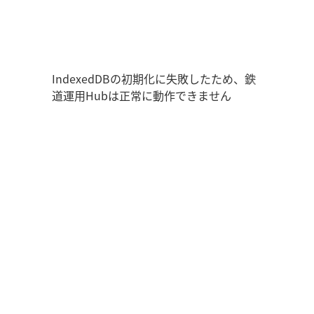
鉄道運用Hub
ユーザー情報
走行位置
時刻表
運用データ
編成表
運用表
ログアウト
IndexedDBの初期化に失敗したため、鉄
道運用Hubは正常に動作できません
管理画面を開く
ログイン
新規登録
オフラインモード
アプリの設定
鉄道運用Hub
について
お知らせ